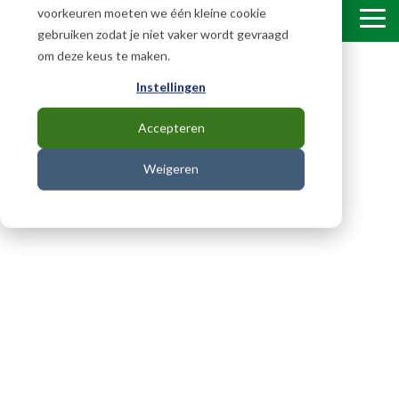
Skip
voorkeuren moeten we één kleine cookie
To
to
gebruiken zodat je niet vaker wordt gevraagd
Me
the
om deze keus te maken.
main
content.
Instellingen
Accepteren
Weigeren