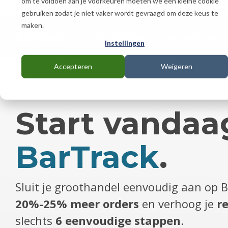
om te voldoen aan je voorkeuren moeten we één kleine cookie
Skip
gebruiken zodat je niet vaker wordt gevraagd om deze keus te
to
the
maken.
main
Oplossingen
BarTrack HuB
Instellingen
content.
Accepteren
Weigeren
Start vandaa
BarTrack
.
Sluit je groothandel eenvoudig aan op 
20%-25% meer orders
en verhoog je
r
slechts
6 eenvoudige stappen
.