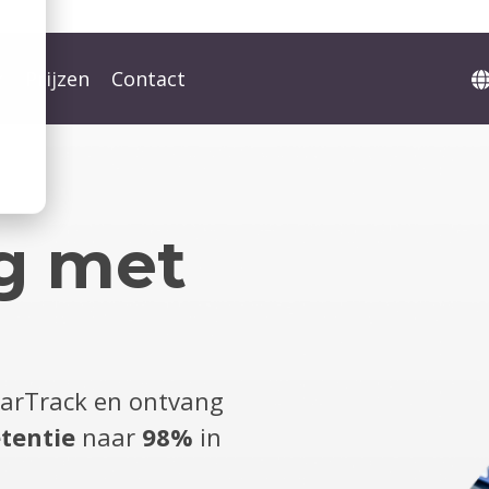
Prijzen
Contact
g met
BarTrack en ontvang
etentie
naar
98%
in