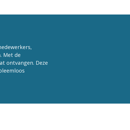
medewerkers,
n. Met de
aat ontvangen. Deze
obleemloos