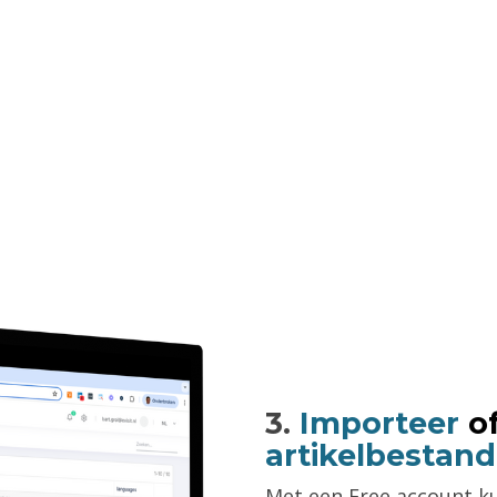
3.
Importeer
o
artikelbestand
Met een Free account ku