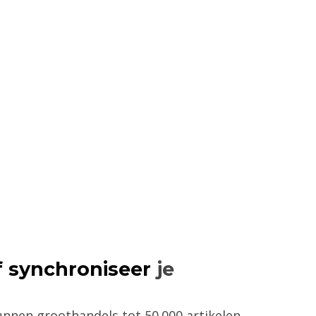
f synchroniseer
je
nnen groothandels tot 50.000 artikelen