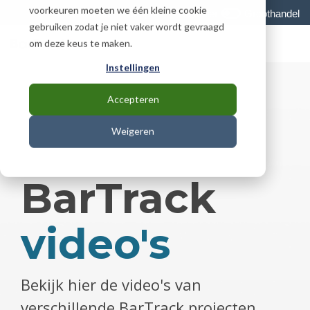
Skip
voorkeuren moeten we één kleine cookie
Download
Support
Besteller
Groothandel
to
gebruiken zodat je niet vaker wordt gevraagd
the
To
om deze keus te maken.
main
Me
content.
Instellingen
Accepteren
Weigeren
BarTrack
video's
Bekijk hier de video's van
verschillende BarTrack projecten.