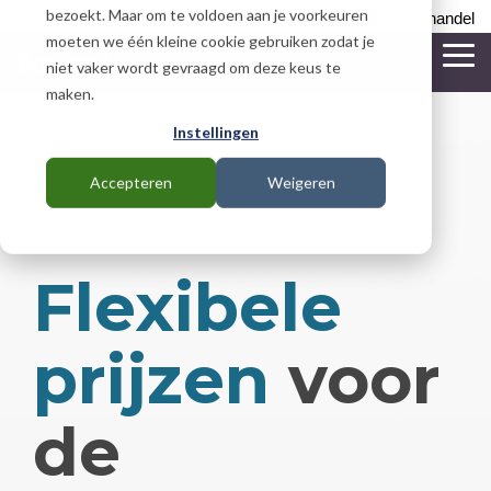
Skip
bezoekt. Maar om te voldoen aan je voorkeuren
Support
Besteller
Groothandel
to
moeten we één kleine cookie gebruiken zodat je
the
To
niet vaker wordt gevraagd om deze keus te
main
Me
maken.
content.
Instellingen
Accepteren
Weigeren
Flexibele
prijzen
voor
de