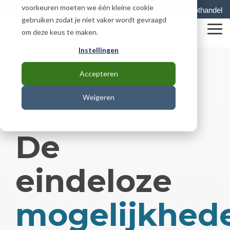
Skip
voorkeuren moeten we één kleine cookie
Download
Support
Besteller
Groothandel
to
gebruiken zodat je niet vaker wordt gevraagd
the
To
om deze keus te maken.
main
Me
content.
Instellingen
Accepteren
Weigeren
De
eindeloze
mogelijkhed