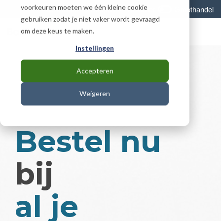
Skip
voorkeuren moeten we één kleine cookie
Download
Support
Besteller
Groothandel
to
gebruiken zodat je niet vaker wordt gevraagd
the
To
om deze keus te maken.
main
Me
content.
Instellingen
Accepteren
Weigeren
Bestel nu
bij
al je